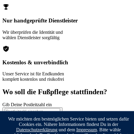
Nur handgeprüfte Dienstleister
Wir überprüfen die Identität und
wählen Dienstleister sorgfältig
Kostenlos & unverbindlich
Unser Service ist für Endkunden
komplett kostenlos und risikofrei
Wo soll die Fußpflege stattfinden?
Gib Deine Postleitzahl ein
Wir möchten den bestmöglichen Service bieten und setzen dafür
Weiter
Cookies ein. Nähere Informationen findest Du in der
©2026 anyhelpnow GmbH
Datenschutzerklärung
und dem
Impressum
. Bitte wähle