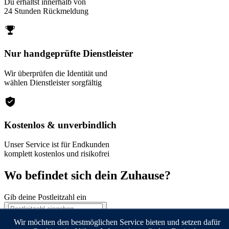
Du erhältst innerhalb von
24 Stunden Rückmeldung
Nur handgeprüfte Dienstleister
Wir überprüfen die Identität und
wählen Dienstleister sorgfältig
Kostenlos & unverbindlich
Unser Service ist für Endkunden
komplett kostenlos und risikofrei
Wo befindet sich dein Zuhause?
Gib deine Postleitzahl ein
Weiter
Wir möchten den bestmöglichen Service bieten und setzen dafür