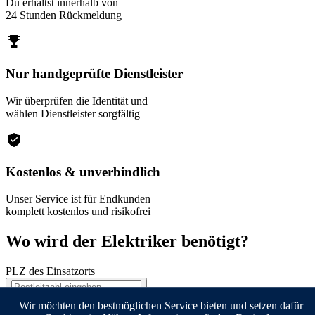
Du erhältst innerhalb von
24 Stunden Rückmeldung
Nur handgeprüfte Dienstleister
Wir überprüfen die Identität und
wählen Dienstleister sorgfältig
Kostenlos & unverbindlich
Unser Service ist für Endkunden
komplett kostenlos und risikofrei
Wo wird der Elektriker benötigt?
PLZ des Einsatzorts
Weiter
Wir möchten den bestmöglichen Service bieten und setzen dafür