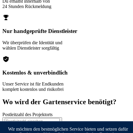
Du erhältst innerhalb von
24 Stunden Rückmeldung
Nur handgeprüfte Dienstleister
Wir überprüfen die Identität und
wählen Dienstleister sorgfältig
Kostenlos & unverbindlich
Unser Service ist für Endkunden
komplett kostenlos und risikofrei
Wo wird der Gartenservice benötigt?
Postleitzahl des Projektorts
Weiter
Wir möchten den bestmöglichen Service bieten und setzen dafür