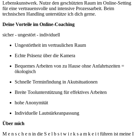
Lebenskunstwerk. Nutze den geschützten Raum im Online-Setting
für eine vertrauensvolle und intensive Prozessarbeit. Beim
technischen Handling unterstütze ich dich gerne.
Deine Vorteile im Online-Coaching
sicher - ungestört - individuell
Ungestörtheit im vertraulichen Raum
Echte Präsenz über die Kamera
Bequemes Arbeiten von zu Hause ohne Anfahrtszeiten =
ökologisch
Schnelle Terminfindung in Akutsituationen
Breite Toolunterstützung für effektives Arbeiten
hohe Anonymität
Individuelle Lautstärkeanpassung
Über mich
M e n s c h e n in die S e l b s t w i r k s a m k e i t führen ist meine I