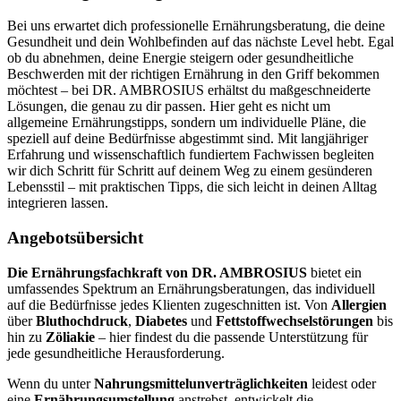
Bei uns erwartet dich professionelle Ernährungsberatung, die deine
Gesundheit und dein Wohlbefinden auf das nächste Level hebt. Egal
ob du abnehmen, deine Energie steigern oder gesundheitliche
Beschwerden mit der richtigen Ernährung in den Griff bekommen
möchtest – bei DR. AMBROSIUS erhältst du maßgeschneiderte
Lösungen, die genau zu dir passen. Hier geht es nicht um
allgemeine Ernährungstipps, sondern um individuelle Pläne, die
speziell auf deine Bedürfnisse abgestimmt sind. Mit langjähriger
Erfahrung und wissenschaftlich fundiertem Fachwissen begleiten
wir dich Schritt für Schritt auf deinem Weg zu einem gesünderen
Lebensstil – mit praktischen Tipps, die sich leicht in deinen Alltag
integrieren lassen.
Angebotsübersicht
Die Ernährungsfachkraft von DR. AMBROSIUS
bietet ein
umfassendes Spektrum an Ernährungsberatungen, das individuell
auf die Bedürfnisse jedes Klienten zugeschnitten ist. Von
Allergien
über
Bluthochdruck
,
Diabetes
und
Fettstoffwechselstörungen
bis
hin zu
Zöliakie
– hier findest du die passende Unterstützung für
jede gesundheitliche Herausforderung.
Wenn du unter
Nahrungsmittelunverträglichkeiten
leidest oder
eine
Ernährungsumstellung
anstrebst, entwickelt die