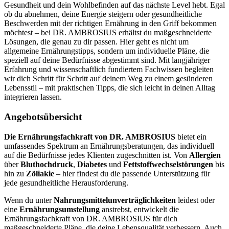
Gesundheit und dein Wohlbefinden auf das nächste Level hebt. Egal
ob du abnehmen, deine Energie steigern oder gesundheitliche
Beschwerden mit der richtigen Ernährung in den Griff bekommen
möchtest – bei DR. AMBROSIUS erhältst du maßgeschneiderte
Lösungen, die genau zu dir passen. Hier geht es nicht um
allgemeine Ernährungstipps, sondern um individuelle Pläne, die
speziell auf deine Bedürfnisse abgestimmt sind. Mit langjähriger
Erfahrung und wissenschaftlich fundiertem Fachwissen begleiten
wir dich Schritt für Schritt auf deinem Weg zu einem gesünderen
Lebensstil – mit praktischen Tipps, die sich leicht in deinen Alltag
integrieren lassen.
Angebotsübersicht
Die Ernährungsfachkraft von DR. AMBROSIUS
bietet ein
umfassendes Spektrum an Ernährungsberatungen, das individuell
auf die Bedürfnisse jedes Klienten zugeschnitten ist. Von
Allergien
über
Bluthochdruck
,
Diabetes
und
Fettstoffwechselstörungen
bis
hin zu
Zöliakie
– hier findest du die passende Unterstützung für
jede gesundheitliche Herausforderung.
Wenn du unter
Nahrungsmittelunverträglichkeiten
leidest oder
eine
Ernährungsumstellung
anstrebst, entwickelt die
Ernährungsfachkraft von DR. AMBROSIUS für dich
maßgeschneiderte Pläne, die deine Lebensqualität verbessern. Auch