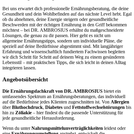
Bei uns erwartet dich professionelle Ernährungsberatung, die deine
Gesundheit und dein Wohlbefinden auf das nächste Level hebt. Egal
ob du abnehmen, deine Energie steigern oder gesundheitliche
Beschwerden mit der richtigen Ernährung in den Griff bekommen
möchtest – bei DR. AMBROSIUS erhältst du maßgeschneiderte
Lösungen, die genau zu dir passen. Hier geht es nicht um
allgemeine Ernährungstipps, sondern um individuelle Pläne, die
speziell auf deine Bedürfnisse abgestimmt sind. Mit langjähriger
Erfahrung und wissenschaftlich fundiertem Fachwissen begleiten
wir dich Schritt für Schritt auf deinem Weg zu einem gesünderen
Lebensstil – mit praktischen Tipps, die sich leicht in deinen Alltag
integrieren lassen.
Angebotsübersicht
Die Ernährungsfachkraft von DR. AMBROSIUS
bietet ein
umfassendes Spektrum an Ernährungsberatungen, das individuell
auf die Bedürfnisse jedes Klienten zugeschnitten ist. Von
Allergien
über
Bluthochdruck
,
Diabetes
und
Fettstoffwechselstörungen
bis
hin zu
Zöliakie
– hier findest du die passende Unterstützung für
jede gesundheitliche Herausforderung.
Wenn du unter
Nahrungsmittelunverträglichkeiten
leidest oder
eine
Ernährungsumstellung
anstrebst, entwickelt die