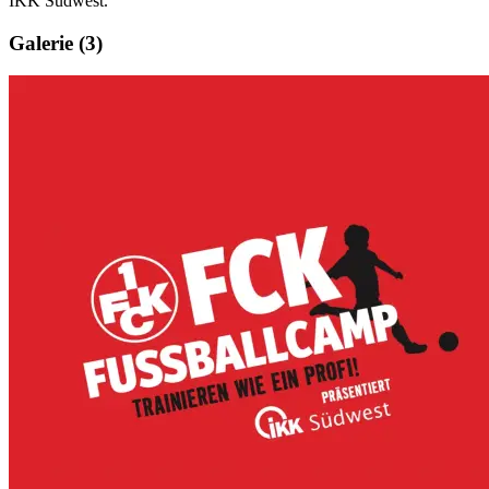
IKK Südwest.
Galerie
(3)